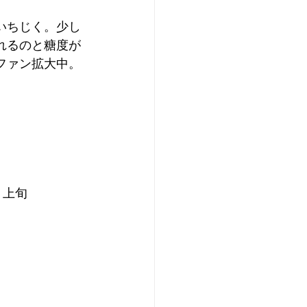
いちじく。少し
れるのと糖度が
ファン拡大中。
月上旬