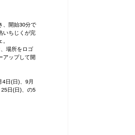
、開始30分で
熟いちじくが完
ェ。
は、場所をロゴ
ーアップして開
4日(日)、9月
月25日(日)、の5