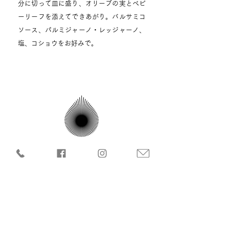
分に切って皿に盛り、オリーブの実とベビ
ーリーフを添えてできあがり。バルサミコ
ソース、パルミジャーノ・レッジャーノ、
塩、コショウをお好みで。
株式会社 森島平兵衛農園
〒610-0116 京都府城陽市奈島十六36
アクセスMAP